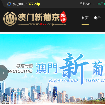
ı
377
.vip
手机APP
电子
易记网址：
首页
电子