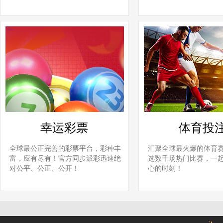
幸运彩票
体育投
全球最公正完善的彩票平台，彩种丰
汇聚全球最火爆的体育
富，应有尽有！官方同步派彩迅速绝
选数千场热门比赛，一
对公平、公正、公开！
心的时刻！